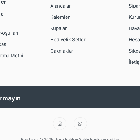
er
Ajandalar
Sipar
ış
Kalemler
Kuru
Kupalar
Hava
 Koşulları
Hediyelik Setler
Hesa
kası
Çakmaklar
Sıkç
atma Metni
İleti
ırmayın
Hep Lazer.© 2025. Tüm Hakları Saklıdır – Powered by