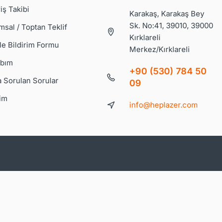
iş Takibi
Karakaş, Karakaş Bey
Sk. No:41, 39010, 39000
msal / Toptan Teklif
Kırklareli
le Bildirim Formu
Merkez/Kırklareli
bım
+90 (530) 784 50
a Sorulan Sorular
09
şim
info@heplazer.com