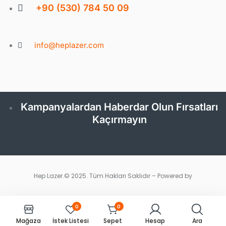
+90 (530) 784 50 09
info@heplazer.com
Kampanyalardan Haberdar Olun Fırsatları
Kaçırmayın
Hep Lazer.© 2025. Tüm Hakları Saklıdır – Powered by
0
0
Mağaza
İstek Listesi
Sepet
Hesap
Ara