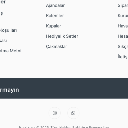
er
Ajandalar
Sipar
ış
Kalemler
Kuru
Kupalar
Hava
 Koşulları
Hediyelik Setler
Hesa
kası
Çakmaklar
Sıkç
atma Metni
İleti
ırmayın
Hep Lazer.© 2025. Tüm Hakları Saklıdır – Powered by