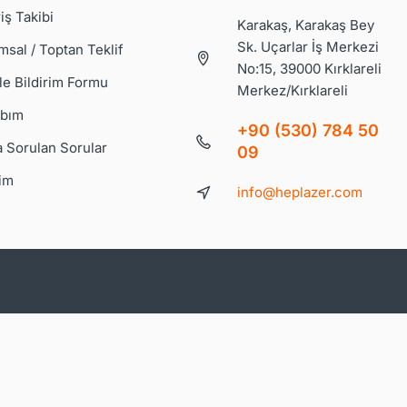
iş Takibi
Karakaş, Karakaş Bey
Sk. Uçarlar İş Merkezi
msal / Toptan Teklif
No:15, 39000 Kırklareli
le Bildirim Formu
Merkez/Kırklareli
bım
+90 (530) 784 50
a Sorulan Sorular
09
şim
info@heplazer.com