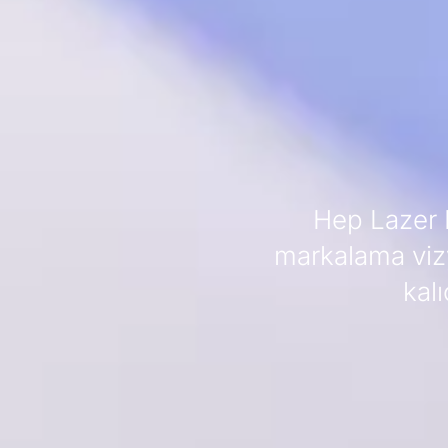
Hep Lazer H
markalama viz
kal