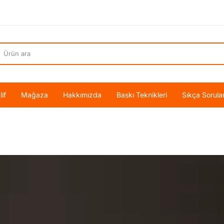
if
Mağaza
Hakkımızda
Baskı Teknikleri
Sıkça Sorula