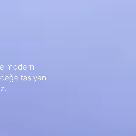
 ve modern
eceğe taşıyan
z.