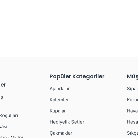
Popüler Kategoriler
Müş
er
Ajandalar
Sipar
ış
Kalemler
Kuru
Kupalar
Hava
 Koşulları
Hediyelik Setler
Hesa
kası
Çakmaklar
Sıkç
atma Metni