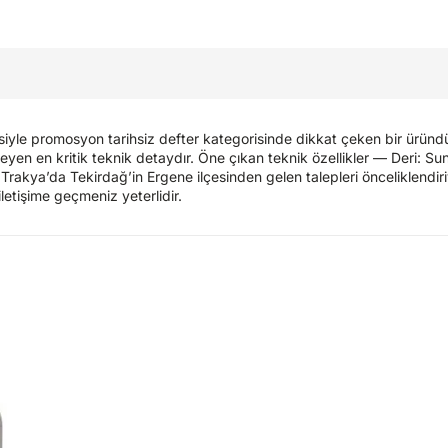
tesiyle promosyon tarihsiz defter kategorisinde dikkat çeken bir üründ
yen en kritik teknik detaydır. Öne çıkan teknik özellikler — Deri: Sun
az, Trakya’da Tekirdağ’in Ergene ilçesinden gelen talepleri önceliklendi
 iletişime geçmeniz yeterlidir.