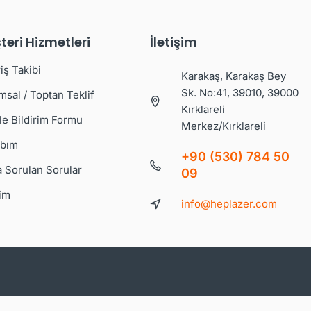
teri Hizmetleri
İletişim
iş Takibi
Karakaş, Karakaş Bey
Sk. No:41, 39010, 39000
msal / Toptan Teklif
Kırklareli
le Bildirim Formu
Merkez/Kırklareli
bım
+90 (530) 784 50
a Sorulan Sorular
09
şim
info@heplazer.com