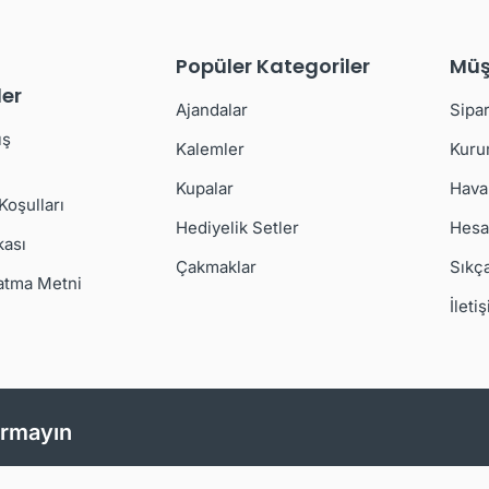
Popüler Kategoriler
Müş
er
Ajandalar
Sipar
ış
Kalemler
Kuru
Kupalar
Hava
 Koşulları
Hediyelik Setler
Hesa
kası
Çakmaklar
Sıkç
atma Metni
İleti
ırmayın