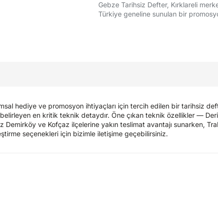
Gebze Tarihsiz Defter, Kırklareli merke
Türkiye geneline sunulan bir promosyo
al hediye ve promosyon ihtiyaçları için tercih edilen bir tarihsiz de
lirleyen en kritik teknik detaydır. Öne çıkan teknik özellikler — Der
amız Demirköy ve Kofçaz ilçelerine yakın teslimat avantajı sunarken, Tr
eştirme seçenekleri için bizimle iletişime geçebilirsiniz.