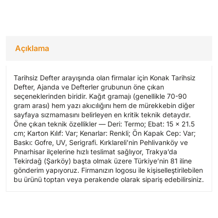
Açıklama
Tarihsiz Defter arayışında olan firmalar için Konak Tarihsiz
Defter, Ajanda ve Defterler grubunun öne çıkan
seçeneklerinden biridir. Kağıt gramajı (genellikle 70-90
gram arası) hem yazı akıcılığını hem de mürekkebin diğer
sayfaya sızmamasını belirleyen en kritik teknik detaydır.
Öne çıkan teknik özellikler — Deri: Termo; Ebat: 15 x 21.5
cm; Karton Kılıf: Var; Kenarlar: Renkli; Ön Kapak Cep: Var;
Baskı: Gofre, UV, Serigrafi. Kırklareli’nin Pehlivanköy ve
Pınarhisar ilçelerine hızlı teslimat sağlıyor, Trakya’da
Tekirdağ (Şarköy) başta olmak üzere Türkiye’nin 81 iline
gönderim yapıyoruz. Firmanızın logosu ile kişiselleştirilebilen
bu ürünü toptan veya perakende olarak sipariş edebilirsiniz.