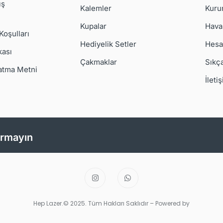
ış
Kalemler
Kuru
Kupalar
Hava
 Koşulları
Hediyelik Setler
Hesa
kası
Çakmaklar
Sıkç
atma Metni
İleti
ırmayın
Hep Lazer.© 2025. Tüm Hakları Saklıdır – Powered by