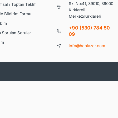
Sk. No:41, 39010, 39000
msal / Toptan Teklif
Kırklareli
le Bildirim Formu
Merkez/Kırklareli
bım
+90 (530) 784 50
a Sorulan Sorular
09
şim
info@heplazer.com