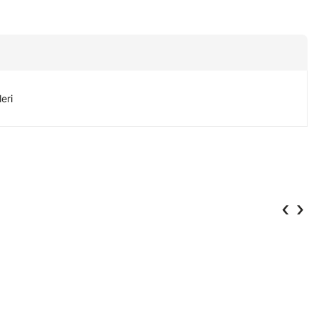
eri
‹
›