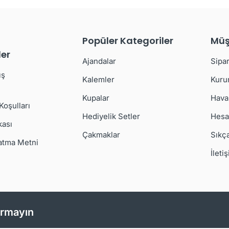
Popüler Kategoriler
Müş
er
Ajandalar
Sipar
ış
Kalemler
Kuru
Kupalar
Hava
 Koşulları
Hediyelik Setler
Hesa
kası
Çakmaklar
Sıkç
atma Metni
İleti
ırmayın