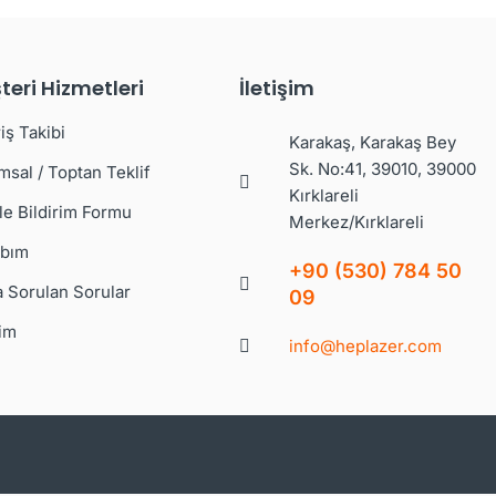
teri Hizmetleri
İletişim
iş Takibi
Karakaş, Karakaş Bey
Sk. No:41, 39010, 39000
msal / Toptan Teklif
Kırklareli
le Bildirim Formu
Merkez/Kırklareli
bım
+90 (530) 784 50
a Sorulan Sorular
09
şim
info@heplazer.com