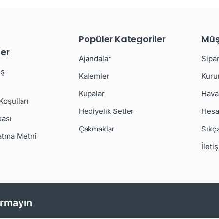
Popüler Kategoriler
Müş
er
Ajandalar
Sipar
ış
Kalemler
Kuru
Kupalar
Hava
 Koşulları
Hediyelik Setler
Hesa
kası
Çakmaklar
Sıkç
atma Metni
İleti
ırmayın