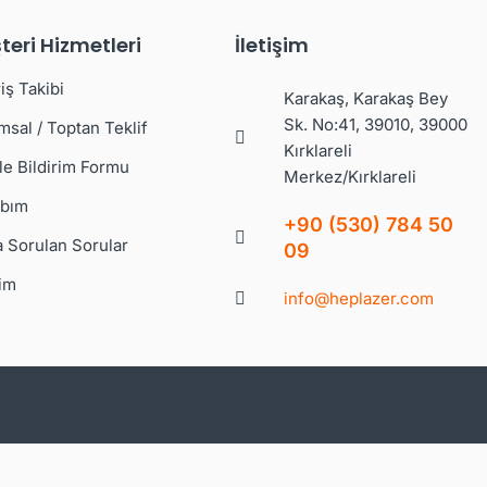
teri Hizmetleri
İletişim
iş Takibi
Karakaş, Karakaş Bey
Sk. No:41, 39010, 39000
msal / Toptan Teklif
Kırklareli
le Bildirim Formu
Merkez/Kırklareli
bım
+90 (530) 784 50
a Sorulan Sorular
09
şim
info@heplazer.com