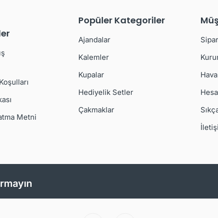
Popüler Kategoriler
Müş
er
Ajandalar
Sipar
ış
Kalemler
Kuru
Kupalar
Hava
 Koşulları
Hediyelik Setler
Hesa
kası
Çakmaklar
Sıkç
atma Metni
İleti
ırmayın