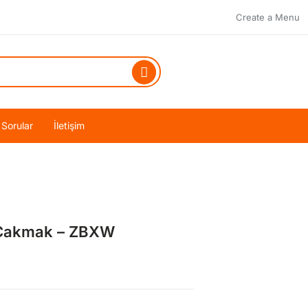
Create a Menu
 Sorular
İletişim
ı Çakmak – ZBXW