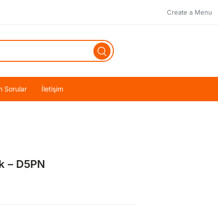
Create a Menu
n Sorular
İletişim
k – D5PN