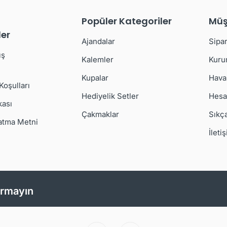
Popüler Kategoriler
Müş
er
Ajandalar
Sipar
ış
Kalemler
Kuru
Kupalar
Hava
 Koşulları
Hediyelik Setler
Hesa
kası
Çakmaklar
Sıkç
atma Metni
İleti
ırmayın