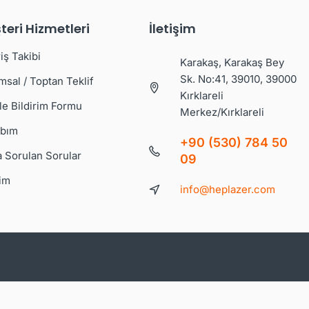
teri Hizmetleri
İletişim
iş Takibi
Karakaş, Karakaş Bey
Sk. No:41, 39010, 39000
msal / Toptan Teklif
Kırklareli
le Bildirim Formu
Merkez/Kırklareli
bım
+90 (530) 784 50
a Sorulan Sorular
09
şim
info@heplazer.com