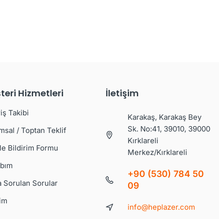
teri Hizmetleri
İletişim
iş Takibi
Karakaş, Karakaş Bey
Sk. No:41, 39010, 39000
msal / Toptan Teklif
Kırklareli
le Bildirim Formu
Merkez/Kırklareli
bım
+90 (530) 784 50
a Sorulan Sorular
09
şim
info@heplazer.com