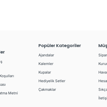
Popüler Kategoriler
Müş
er
Ajandalar
Sipar
ış
Kalemler
Kuru
Kupalar
Hava
 Koşulları
Hediyelik Setler
Hesa
kası
Çakmaklar
Sıkç
atma Metni
İleti