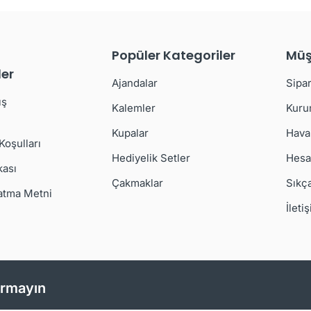
Popüler Kategoriler
Müş
er
Ajandalar
Sipar
ış
Kalemler
Kuru
Kupalar
Hava
 Koşulları
Hediyelik Setler
Hesa
kası
Çakmaklar
Sıkç
atma Metni
İleti
ırmayın