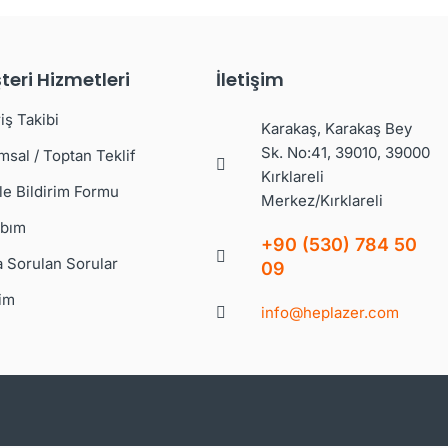
teri Hizmetleri
İletişim
iş Takibi
Karakaş, Karakaş Bey
Sk. No:41, 39010, 39000
msal / Toptan Teklif
Kırklareli
le Bildirim Formu
Merkez/Kırklareli
bım
+90 (530) 784 50
a Sorulan Sorular
09
şim
info@heplazer.com