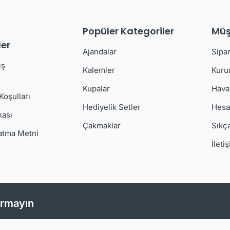
Popüler Kategoriler
Müş
er
Ajandalar
Sipar
ış
Kalemler
Kuru
Kupalar
Hava
 Koşulları
Hediyelik Setler
Hesa
kası
Çakmaklar
Sıkç
atma Metni
İleti
ırmayın