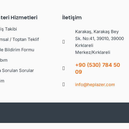
teri Hizmetleri
İletişim
iş Takibi
Karakaş, Karakaş Bey
Sk. No:41, 39010, 39000
msal / Toptan Teklif
Kırklareli
le Bildirim Formu
Merkez/Kırklareli
bım
+90 (530) 784 50
a Sorulan Sorular
09
şim
info@heplazer.com