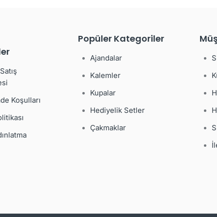
Popüler Kategoriler
Müş
er
Ajandalar
S
Satış
Kalemler
K
si
Kupalar
H
ade Koşulları
Hediyelik Setler
H
olitikası
Çakmaklar
S
ınlatma
İ