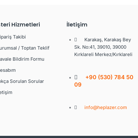
teri Hizmetleri
İletişim
ipariş Takibi
Karakaş, Karakaş Bey
Sk. No:41, 39010, 39000
urumsal / Toptan Teklif
Kırklareli Merkez/Kırklareli
avale Bildirim Formu
esabım
+90 (530) 784 50
ıkça Sorulan Sorular
09
letişim
info@heplazer.com