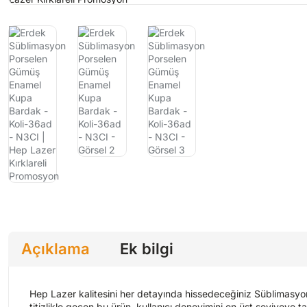
Açıklama
Ek bilgi
Hep Lazer kalitesini her detayında hissedeceğiniz Süblimasyon
titizlikle geçen bu ürün, kullanıcı deneyimini en üst seviyeye ta