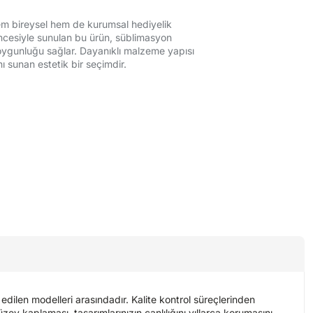
hem bireysel hem de kurumsal hediyelik
encesiyle sunulan bu ürün, süblimasyon
ygunluğu sağlar. Dayanıklı malzeme yapısı
 sunan estetik bir seçimdir.
ilen modelleri arasındadır. Kalite kontrol süreçlerinden
zey kaplaması, tasarımlarınızın canlılığını yıllarca korumasını