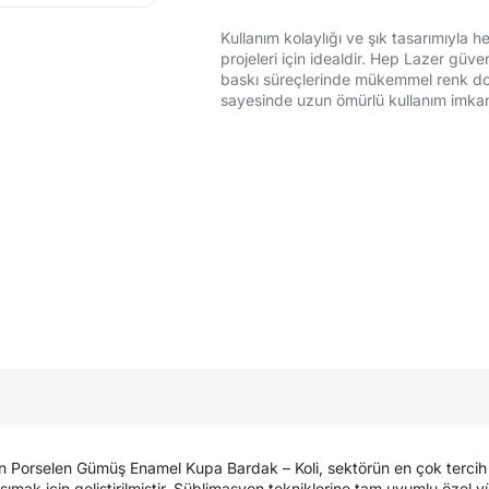
Kullanım kolaylığı ve şık tasarımıyla 
projeleri için idealdir. Hep Lazer güv
baskı süreçlerinde mükemmel renk do
sayesinde uzun ömürlü kullanım imkanı
 Porselen Gümüş Enamel Kupa Bardak – Koli, sektörün en çok tercih ed
şımak için geliştirilmiştir. Süblimasyon tekniklerine tam uyumlu özel yü