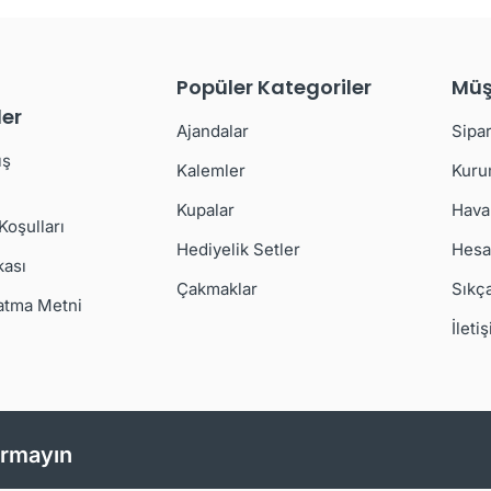
Popüler Kategoriler
Müş
er
Ajandalar
Sipar
ış
Kalemler
Kuru
Kupalar
Hava
 Koşulları
Hediyelik Setler
Hesa
kası
Çakmaklar
Sıkç
atma Metni
İleti
ırmayın