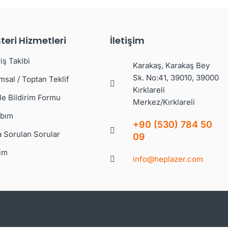
teri Hizmetleri
İletişim
iş Takibi
Karakaş, Karakaş Bey
Sk. No:41, 39010, 39000
msal / Toptan Teklif
Kırklareli
le Bildirim Formu
Merkez/Kırklareli
bım
+90 (530) 784 50
a Sorulan Sorular
09
şim
info@heplazer.com