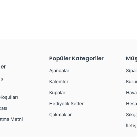
Popüler Kategoriler
Müş
er
Ajandalar
Sipar
ış
Kalemler
Kuru
Kupalar
Hava
 Koşulları
Hediyelik Setler
Hesa
kası
Çakmaklar
Sıkç
atma Metni
İleti