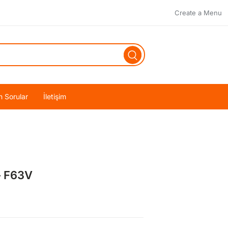
Create a Menu
n Sorular
İletişim
– F63V