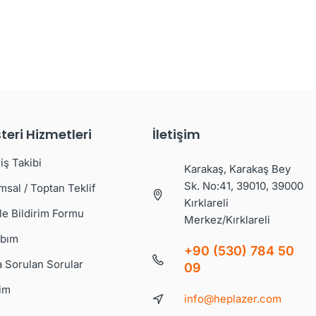
teri Hizmetleri
İletişim
iş Takibi
Karakaş, Karakaş Bey
Sk. No:41, 39010, 39000
msal / Toptan Teklif
Kırklareli
le Bildirim Formu
Merkez/Kırklareli
bım
+90 (530) 784 50
a Sorulan Sorular
09
şim
info@heplazer.com