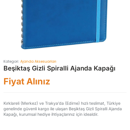
Kategori:
Ajanda Aksesuarları
Beşiktaş Gizli Spiralli Ajanda Kapağı
Fiyat Alınız
Kırklareli (Merkez) ve Trakya’da (Edirne) hızlı teslimat, Türkiye
genelinde güvenli kargo ile ulaşan Beşiktaş Gizli Spiralli Ajanda
Kapağı, kurumsal hediye ihtiyaçlarınız için idealdir.