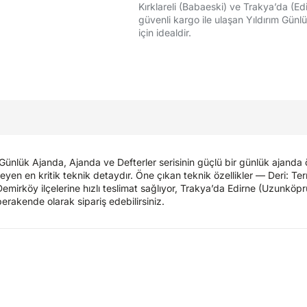
Kırklareli (Babaeski) ve Trakya’da (Edi
güvenli kargo ile ulaşan Yıldırım Günl
için idealdir.
ünlük Ajanda, Ajanda ve Defterler serisinin güçlü bir günlük ajanda 
yen en kritik teknik detaydır. Öne çıkan teknik özellikler — Deri: Term
Demirköy ilçelerine hızlı teslimat sağlıyor, Trakya’da Edirne (Uzunkö
perakende olarak sipariş edebilirsiniz.