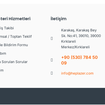
teri Hizmetleri
İletişim
iş Takibi
Karakaş, Karakaş Bey
Sk. No:41, 39010, 39000
msal / Toptan Teklif
Kırklareli
le Bildirim Formu
Merkez/Kırklareli
bım
+90 (530) 784 50
a Sorulan Sorular
09
şim
info@heplazer.com