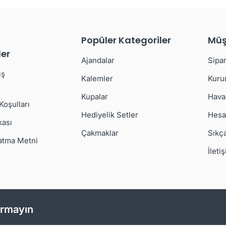
Popüler Kategoriler
Müş
er
Ajandalar
Sipar
ış
Kalemler
Kuru
Kupalar
Hava
 Koşulları
Hediyelik Setler
Hesa
kası
Çakmaklar
Sıkç
atma Metni
İleti
ırmayın