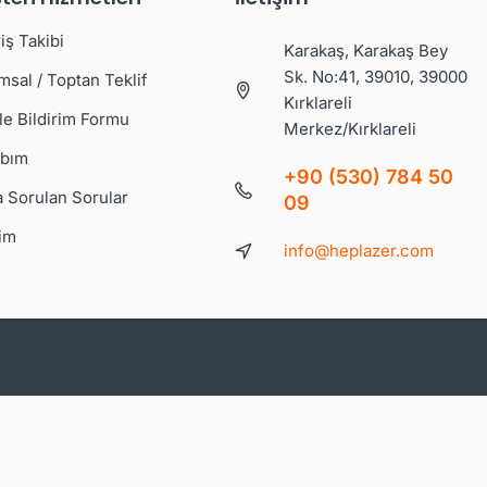
iş Takibi
Karakaş, Karakaş Bey
Sk. No:41, 39010, 39000
msal / Toptan Teklif
Kırklareli
le Bildirim Formu
Merkez/Kırklareli
bım
+90 (530) 784 50
a Sorulan Sorular
09
şim
info@heplazer.com