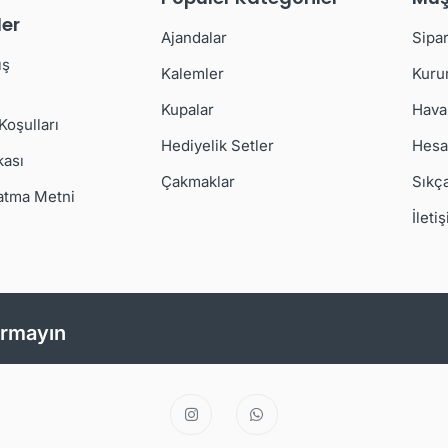
er
Ajandalar
Sipar
ış
Kalemler
Kuru
Kupalar
Hava
 Koşulları
Hediyelik Setler
Hesa
kası
Çakmaklar
Sıkç
atma Metni
İleti
ırmayın