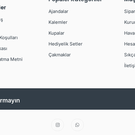
er
Ajandalar
Sipar
ış
Kalemler
Kuru
Kupalar
Hava
 Koşulları
Hediyelik Setler
Hesa
kası
Çakmaklar
Sıkç
atma Metni
İleti
ırmayın