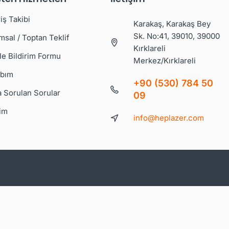
iş Takibi
Karakaş, Karakaş Bey
Sk. No:41, 39010, 39000
msal / Toptan Teklif
Kırklareli
le Bildirim Formu
Merkez/Kırklareli
bım
+90 (530) 784 50
a Sorulan Sorular
09
şim
info@heplazer.com