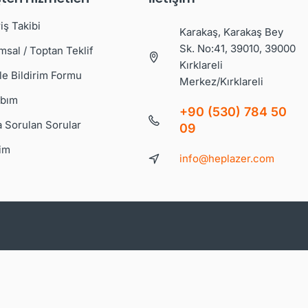
iş Takibi
Karakaş, Karakaş Bey
Sk. No:41, 39010, 39000
msal / Toptan Teklif
Kırklareli
le Bildirim Formu
Merkez/Kırklareli
bım
+90 (530) 784 50
a Sorulan Sorular
09
şim
info@heplazer.com