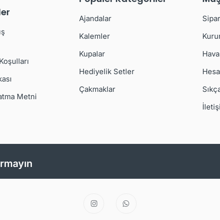
er
Ajandalar
Sipar
ış
Kalemler
Kuru
Kupalar
Hava
 Koşulları
Hediyelik Setler
Hesa
kası
Çakmaklar
Sıkç
atma Metni
İleti
ırmayın