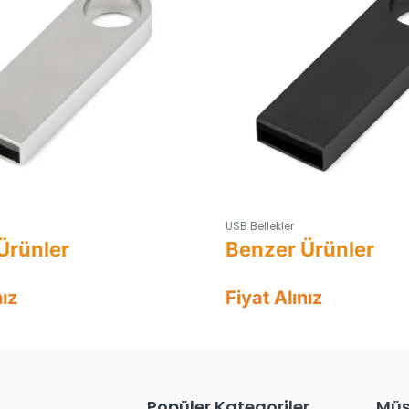
USB Bellekler
nız
Fiyat Alınız
Popüler Kategoriler
Müş