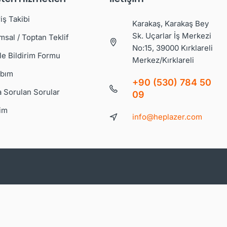
iş Takibi
Karakaş, Karakaş Bey
Sk. Uçarlar İş Merkezi
msal / Toptan Teklif
No:15, 39000 Kırklareli
le Bildirim Formu
Merkez/Kırklareli
bım
+90 (530) 784 50
a Sorulan Sorular
09
şim
info@heplazer.com