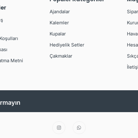
er
Ajandalar
Sipar
ış
Kalemler
Kuru
Kupalar
Hava
 Koşulları
Hediyelik Setler
Hesa
kası
Çakmaklar
Sıkç
atma Metni
İleti
ırmayın