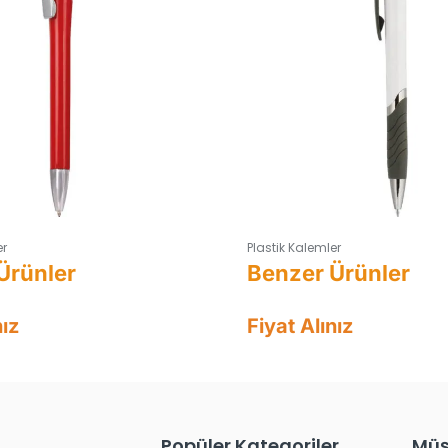
er
Plastik Kalemler
nız
Fiyat Alınız
Popüler Kategoriler
Müş