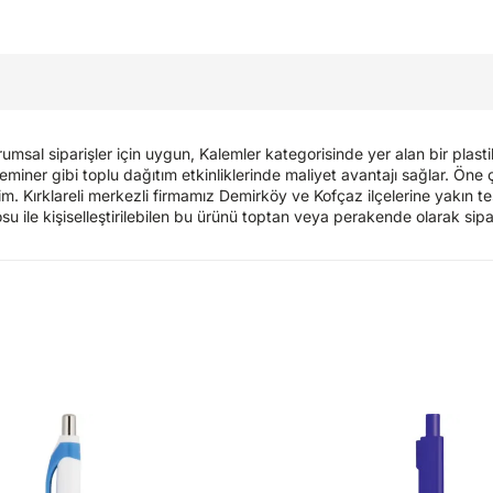
umsal siparişler için uygun, Kalemler kategorisinde yer alan bir plas
e seminer gibi toplu dağıtım etkinliklerinde maliyet avantajı sağlar. Ö
im. Kırklareli merkezli firmamız Demirköy ve Kofçaz ilçelerine yakın t
osu ile kişiselleştirilebilen bu ürünü toptan veya perakende olarak sipar