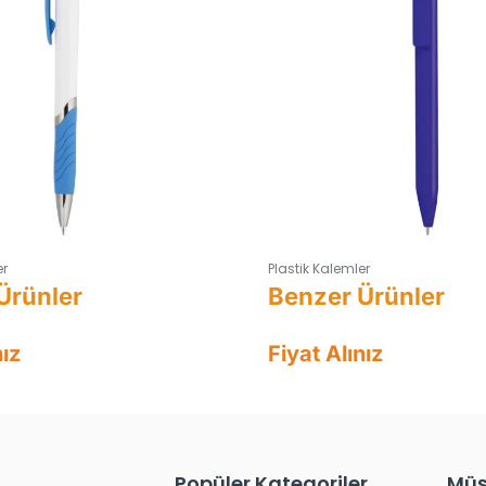
er
Plastik Kalemler
nız
Fiyat Alınız
Popüler Kategoriler
Müş