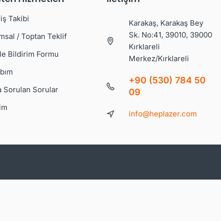
iş Takibi
Karakaş, Karakaş Bey
Sk. No:41, 39010, 39000
msal / Toptan Teklif
Kırklareli
le Bildirim Formu
Merkez/Kırklareli
bım
+90 (530) 784 50
a Sorulan Sorular
09
şim
info@heplazer.com