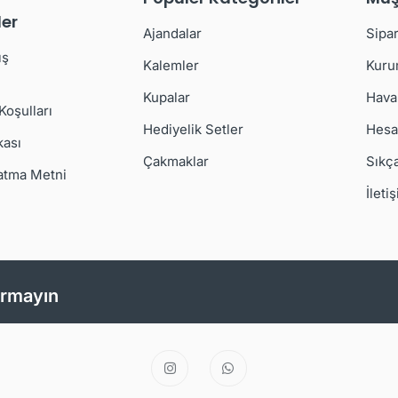
er
Ajandalar
Sipar
ış
Kalemler
Kuru
Kupalar
Hava
 Koşulları
Hediyelik Setler
Hesa
kası
Çakmaklar
Sıkç
atma Metni
İleti
ırmayın